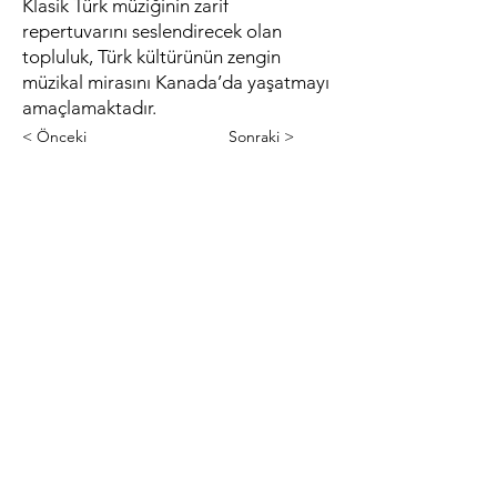
Klasik Türk müziğinin zarif
repertuvarını seslendirecek olan
topluluk, Türk kültürünün zengin
müzikal mirasını Kanada’da yaşatmayı
amaçlamaktadır.
< Önceki
Sonraki >