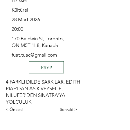
Fiziksel
Kültürel
28 Mart 2026
20:00
170 Baldwin St, Toronto,
ON M5T 1L8, Kanada
fuat.tuac@gmail.com
RSVP
4 FARKLI DILDE SARKILAR, EDITH
PIAF'DAN ASIK VEYSEL'E,
NILUFER'DEN SINATRA'YA
YOLCULUK
< Önceki
Sonraki >