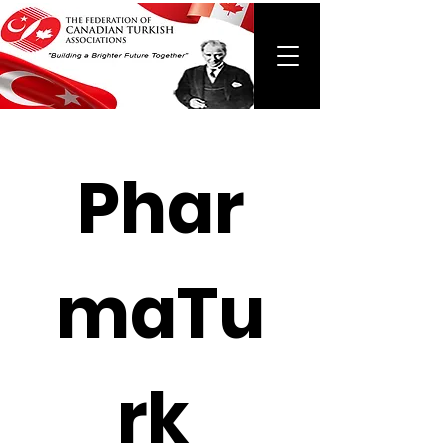
Phar
maTu
rk 