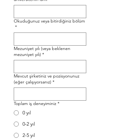
Okuduğunuz veya bitirdiğiniz bölüm
*
Mezuniyet yılı (veya beklenen
mezuniyet yılı)
*
Mevcut şirketiniz ve pozisyonunuz
(eğer çalışıyorsanız)
*
Toplam iş deneyiminiz
*
0 yıl
0-2 yıl
2-5 yıl