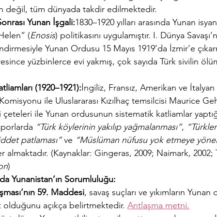
an değil, tüm dünyada takdir edilmektedir.
Sonrası Yunan İşgali:
1830–1920 yılları arasında Yunan isyancı
Helen” (
Enosis
) politikasını uygulamıştır. I. Dünya Savaşı’
lendirmesiyle Yunan Ordusu 15 Mayıs 1919’da İzmir’e çıka
süresince yüzbinlerce evi yakmış, çok sayıda Türk sivilin ö
tliamları (1920–1921):
İngiliz, Fransız, Amerikan ve İtalya
omisyonu ile Uluslararası Kızılhaç temsilcisi Maurice Gehr
çeteleri ile Yunan ordusunun sistematik katliamlar yaptığ
aporlarda 
“Türk köylerinin yakılıp yağmalanması”
, 
“Türkler
iddet patlaması”
 ve 
“Müslüman nüfusu yok etmeye yöneli
yer almaktadır. (Kaynaklar: Gingeras, 2009; Naimark, 2002;
on
)
nda Yunanistan’ın Sorumluluğu:
şması’nın 59. Maddesi
, savaş suçları ve yıkımların Yunan 
t olduğunu açıkça belirtmektedir. 
Antlaşma metni.