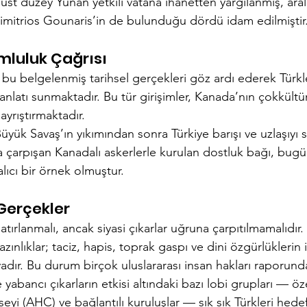
 üst düzey Yunan yetkili vatana ihanetten yargılanmış, aral
mitrios Gounaris’in de bulunduğu dördü idam edilmiştir.
mluluk Çağrısı
 bu belgelenmiş tarihsel gerçekleri göz ardı ederek Türkl
ir anlatı sunmaktadır. Bu tür girişimler, Kanada’nın çokkül
yrıştırmaktadır.
üyük Savaş’ın yıkımından sonra Türkiye barışı ve uzlaşıyı 
 çarpışan Kanadalı askerlerle kurulan dostluk bağı, bu
kalıcı bir örnek olmuştur.
erçekler
atırlanmalı, ancak siyasi çıkarlar uğruna çarpıtılmamalıdır
azınlıklar; taciz, hapis, toprak gaspı ve dini özgürlüklerin i
ıyadır. Bu durum birçok uluslararası insan hakları raporund
abancı çıkarların etkisi altındaki bazı lobi grupları — öze
i (AHC) ve bağlantılı kuruluşlar — sık sık Türkleri hedef