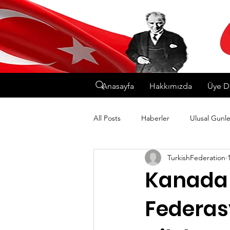
Anasayfa
Hakkımızda
Üye D
All Posts
Haberler
Ulusal Gunle
TurkishFederation
Kanada 
Federas