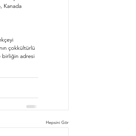
p, Kanada 
ekçeyi 
nın çokkültürlü 
birliğin adresi 
Hepsini Gör