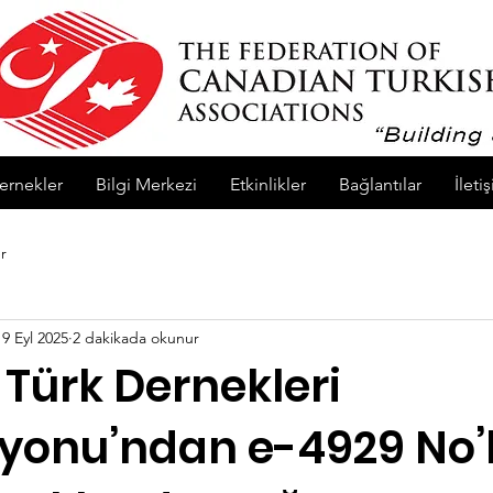
ernekler
Bilgi Merkezi
Etkinlikler
Bağlantılar
İleti
r
19 Eyl 2025
2 dakikada okunur
Türk Dernekleri
yonu’ndan e-4929 No’