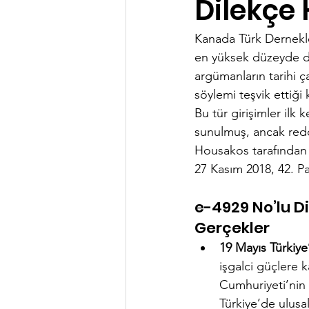
Dilekçe
Kanada Türk Dernekle
en yüksek düzeyde di
argümanların tarihi ç
söylemi teşvik ettiği
Bu tür girişimler ilk
sunulmuş, ancak red
Housakos tarafından
27 Kasım 2018, 42. P
e-4929 No’lu Di
Gerçekler
19 Mayıs Türkiye
işgalci güçlere k
Cumhuriyeti’nin 
Türkiye’de ulusal