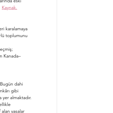
arında eski 
 
Kaynak.
eri karalamaya 
türlü toplumunu 
seçmiş; 
gün Kanada–
. Bugün dahi 
nkârı gibi 
a yer almaktadır.
llikle 
 alan yasalar 