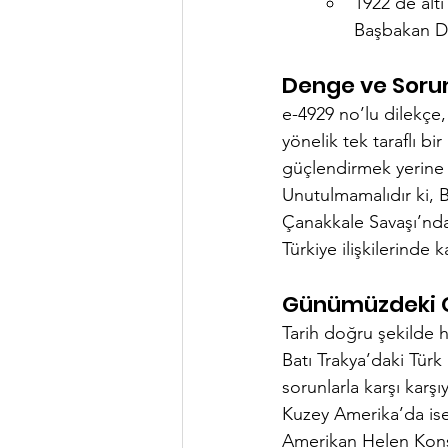
1922’de altı
Başbakan Di
Denge ve Soru
e-4929 no’lu dilekçe,
yönelik tek taraflı b
güçlendirmek yerine a
Unutulmamalıdır ki, B
Çanakkale Savaşı’nda
Türkiye ilişkilerinde 
Günümüzdeki G
Tarih doğru şekilde h
Batı Trakya’daki Türk 
sorunlarla karşı karş
Kuzey Amerika’da ise y
Amerikan Helen Konsey