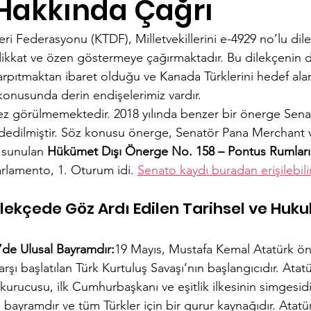
 Hakkında Çağrı
ri Federasyonu (KTDF), Milletvekillerini e-4929 no’lu di
kkat ve özen göstermeye çağırmaktadır. Bu dilekçenin d
arpıtmaktan ibaret olduğu ve Kanada Türklerini hedef alan a
 konusunda derin endişelerimiz vardır.
 kez görülmemektedir. 2018 yılında benzer bir önerge Sena
dedilmiştir. Söz konusu önerge, Senatör Pana Merchant 
 sunulan 
Hükümet Dışı Önerge No. 158 – Pontus Rumla
arlamento, 1. Oturum idi. 
Senato kaydı buradan erişilebilir
lekçede Göz Ardı Edilen Tarihsel ve Hukuk
’de Ulusal Bayramdır:
19 Mayıs, Mustafa Kemal Atatürk ön
arşı başlatılan Türk Kurtuluş Savaşı’nın başlangıcıdır. Atatü
kurucusu, ilk Cumhurbaşkanı ve eşitlik ilkesinin simgesidi
 bayramdır ve tüm Türkler için bir gurur kaynağıdır. Atatür