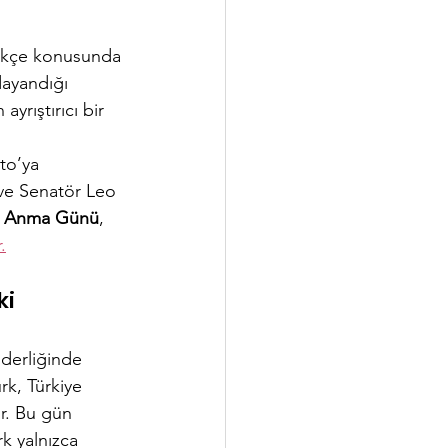
lekçe konusunda 
ayandığı 
yrıştırıcı bir 
to’ya 
ve Senatör Leo 
rı Anma Günü
, 
.
i 
derliğinde 
rk, Türkiye 
r. Bu gün 
k yalnızca 