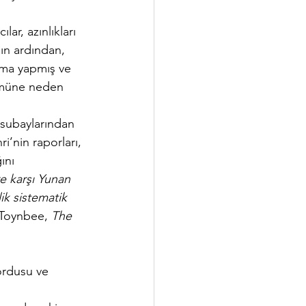
lar, azınlıkları 
nın ardından, 
rma yapmış ve 
lümüne neden 
n subaylarından 
i’nin raporları, 
ını 
e karşı Yunan 
k sistematik 
 Toynbee, 
The 
ordusu ve 