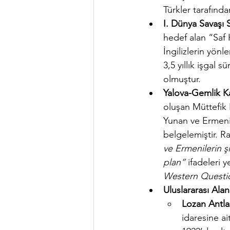
Türkler tarafınd
I. Dünya Savaşı 
hedef alan “Saf 
İngilizlerin yön
3,5 yıllık işgal 
olmuştur.
Yalova-Gemlik Ka
oluşan Müttefik K
Yunan ve Ermeni 
belgelemiştir. R
ve Ermenilerin ş
plan”
 ifadeleri 
Western Questi
Uluslararası Ala
Lozan Antla
idaresine ai