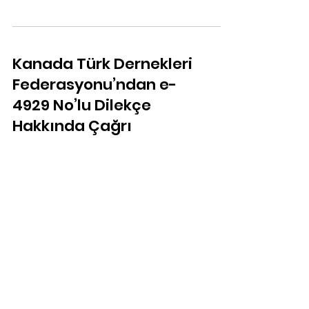
Kanada Türk Dernekleri
Federasyonu’ndan e-
4929 No’lu Dilekçe
Hakkında Çağrı
Kanada Türk Dernekleri Federasyonu (KTDF),
Milletvekillerini e-4929 no’lu dilekçe konusunda en
yüksek düzeyde dikkat ve özen göstermeye...
Birliğin gücüne, çeşitliliğin
zenginliğine ve ortaklık
ruhuna inanıyoruz.