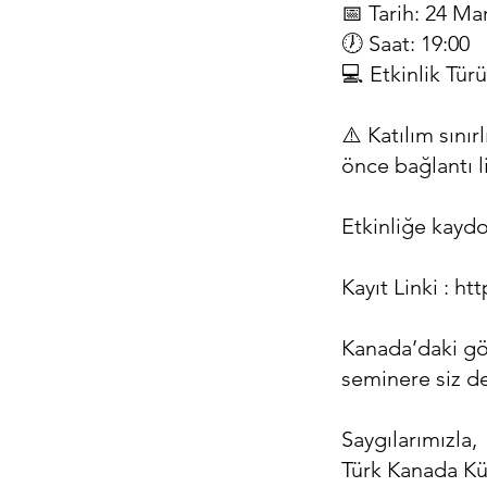
📅 Tarih: 24 Ma
🕖 Saat: 19:00
💻 Etkinlik Tü
⚠️ Katılım sınır
önce bağlantı l
Etkinliğe kaydo
Kayıt Linki :
htt
Kanada’daki göç
seminere siz de
Saygılarımızla,
Türk Kanada Kü