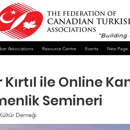
er Associations
Resource Centre
Events
New Page
 Kırtıl ile Online K
enlik Semineri
Kültür Derneği