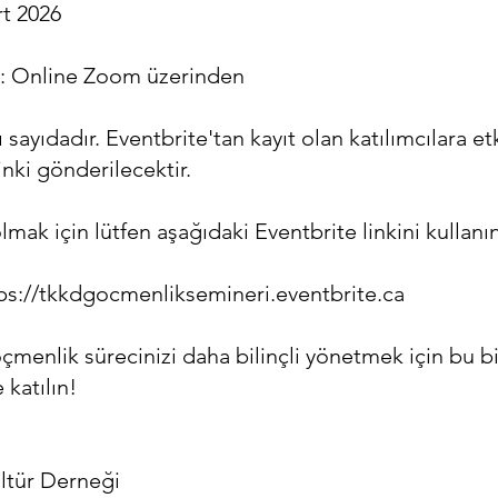
rt 2026
rü: Online Zoom üzerinden
lı sayıdadır. Eventbrite'tan kayıt olan katılımcılara et
inki gönderilecektir.
lmak için lütfen aşağıdaki Eventbrite linkini kullanın
ps://tkkdgocmenliksemineri.eventbrite.ca
menlik sürecinizi daha bilinçli yönetmek için bu bil
 katılın!
ltür Derneği