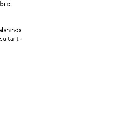
bilgi
alanında
ultant -