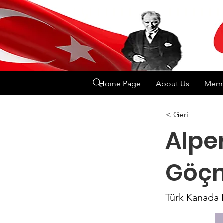
Home Page
About Us
Memb
< Geri
Alper
Göçm
Türk Kanada 