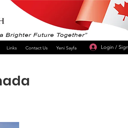
Login / Sig
Links
Contact Us
Yeni Sayfa
anada