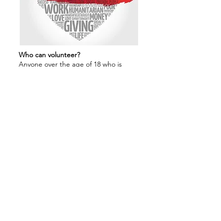
Who can volunteer?
Anyone over the age of 18 who is
interested in community work can join
as a volunteer.Volunteers under 18 can
participate with parental/guardian
consent.
How much time do I need to commit?
It depends on your availability. Even a
few hours per week can make a big
difference.
In which areas can I contribute?
You can volunteer in event
organization, cultural projects,
translation & language support, social
media, fundraising campaigns, and
more.