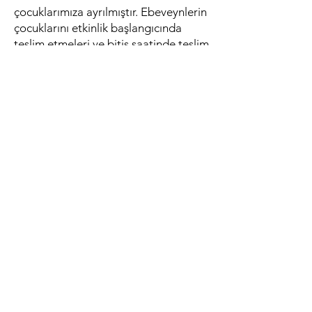
çocuklarımıza ayrılmıştır. Ebeveynlerin
çocuklarını etkinlik başlangıcında
teslim etmeleri ve bitiş saatinde teslim
almaları rica olunur.
< Önceki
Sonraki >
Birliğin gücüne, çeşitliliğin
zenginliğine ve ortaklık
ruhuna inanıyoruz.
Hep birlikte daha güçlü bir