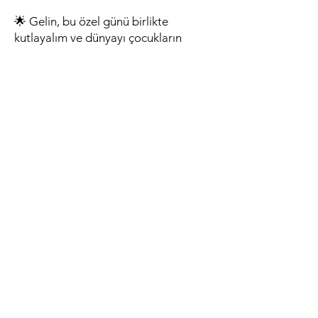
🌟 Gelin, bu özel günü birlikte
kutlayalım ve dünyayı çocukların
gözünden yeniden keşfedelim! 🌟
< Önceki
Sonraki >
Birliğin gücüne, çeşitliliğin
zenginliğine ve ortaklık
ruhuna inanıyoruz.
Hep birlikte daha güçlü bir