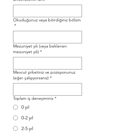
Okuduğunuz veya bitirdiğiniz bölüm
*
Mezuniyet yılı (veya beklenen
mezuniyet yılı)
*
Mevcut şirketiniz ve pozisyonunuz
(eğer çalışıyorsanız)
*
Toplam iş deneyiminiz
*
0 yıl
0-2 yıl
2-5 yıl