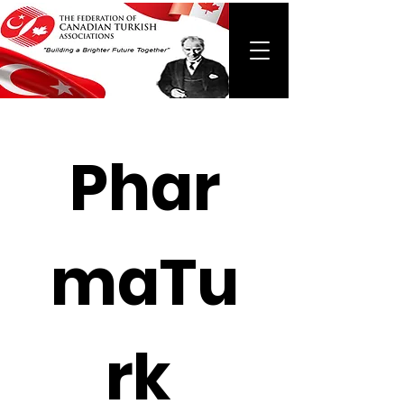
Phar
maTu
rk 